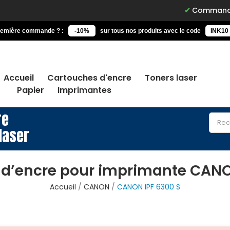
Commandez avant 15h,
remière commande ? :
-10%
sur tous nos produits avec le code
INK10
Accueil
Cartouches d'encre
Toners laser
Papier
Imprimantes
re
laser
d’encre pour imprimante CANO
Accueil
CANON
CANON IPF 6300 S