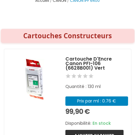
Accueil
CANON
CANON IPF 6400
Cartouches Constructeurs
Cartouche D'Encre
Canon PFI-106
(6628B001) Vert
Quantité : 130 ml
Prix par ml : 0.76 €
99,90 €
Disponibilité:
En stock