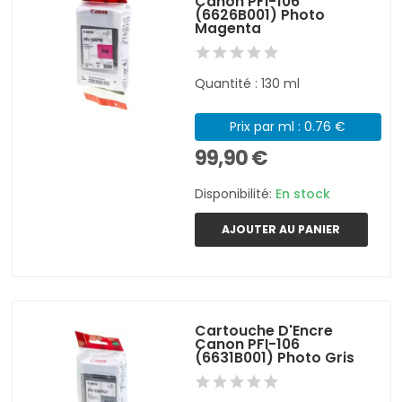
Canon PFI-106
(6626B001) Photo
Magenta
Quantité : 130 ml
Prix par ml : 0.76 €
99,90 €
Disponibilité:
En stock
AJOUTER AU PANIER
Cartouche D'Encre
Canon PFI-106
(6631B001) Photo Gris