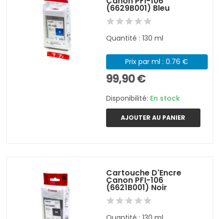
Canon PFI-106
(6629B001) Bleu
Quantité : 130 ml
Prix par ml : 0.76 €
99,90 €
Disponibilité:
En stock
AJOUTER AU PANIER
Cartouche D'Encre
Canon PFI-106
(6621B001) Noir
Quantité : 130 ml