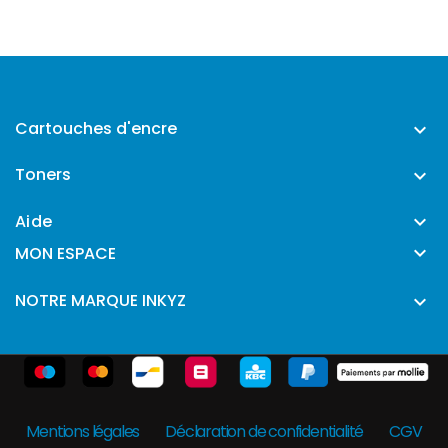
Cartouches d'encre

Toners

Aide


MON ESPACE
NOTRE MARQUE INKYZ

Mentions légales
Déclaration de confidentialité
CGV