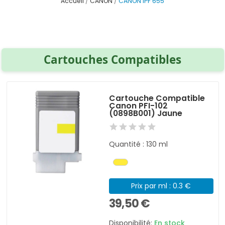
Accueil
CANON
CANON IPF 655
Cartouches Compatibles
Cartouche Compatible
Canon PFI-102
(0898B001) Jaune
Quantité : 130 ml
Prix par ml : 0.3 €
39,50 €
Disponibilité:
En stock