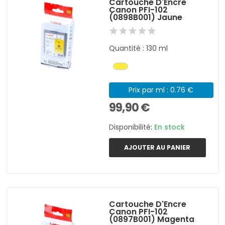
Cartouche D'Encre
Canon PFI-102
(0898B001) Jaune
Quantité : 130 ml
Prix par ml : 0.76 €
99,90 €
Disponibilité:
En stock
AJOUTER AU PANIER
Cartouche D'Encre
Canon PFI-102
(0897B001) Magenta