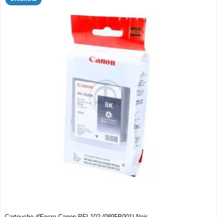
Cartouche d'Encre Canon PFI-102 (0895B001) Noir