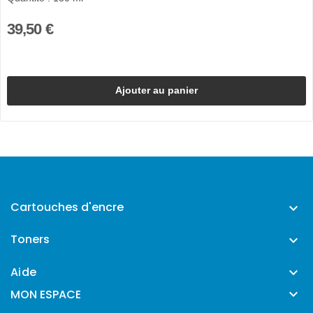
39,50 €
Ajouter au panier
Cartouches d'encre

Toners

Aide


MON ESPACE