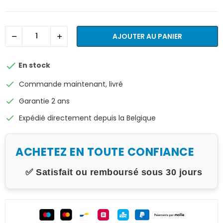
AJOUTER AU PANIER

En stock
check
Commande maintenant, livré
check
Garantie 2 ans
check
Expédié directement depuis la Belgique
ACHETEZ EN TOUTE CONFIANCE
✅ Satisfait ou remboursé sous 30 jours