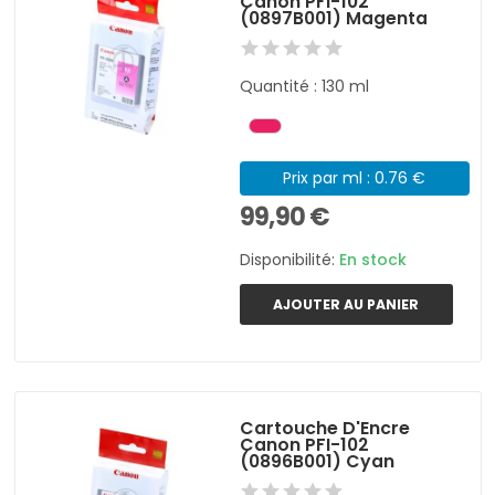
Canon PFI-102
(0897B001) Magenta
Quantité : 130 ml
Prix par ml : 0.76 €
99,90 €
Disponibilité:
En stock
AJOUTER AU PANIER
Cartouche D'Encre
Canon PFI-102
(0896B001) Cyan