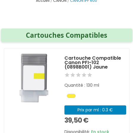
Accueil
CANON
CANON IPF 600
Cartouches Compatibles
Cartouche Compatible
Canon PFI-102
(0898B001) Jaune
Quantité : 130 ml
Prix par ml : 0.3 €
39,50 €
Disponibilité:
En stock