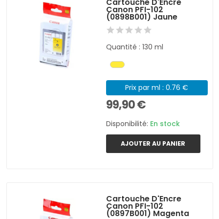
Cartouche D'Encre
Canon PFI-102
(0898B001) Jaune
Quantité : 130 ml
Prix par ml : 0.76 €
99,90 €
Disponibilité:
En stock
AJOUTER AU PANIER
Cartouche D'Encre
Canon PFI-102
(0897B001) Magenta