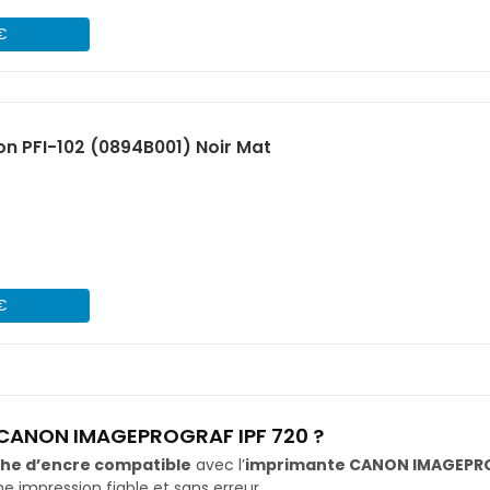
 €
n PFI-102 (0894B001) Noir Mat
 €
e CANON IMAGEPROGRAF IPF 720 ?
he d’encre compatible
avec l’
imprimante CANON IMAGEPRO
impression fiable et sans erreur.