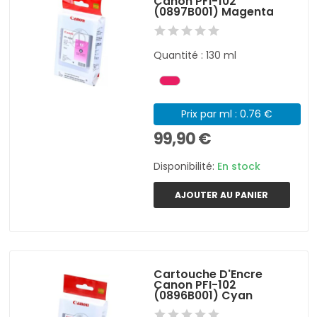
Canon PFI-102
(0897B001) Magenta
Quantité : 130 ml
Prix par ml : 0.76 €
99,90 €
Disponibilité:
En stock
AJOUTER AU PANIER
Cartouche D'Encre
Canon PFI-102
(0896B001) Cyan