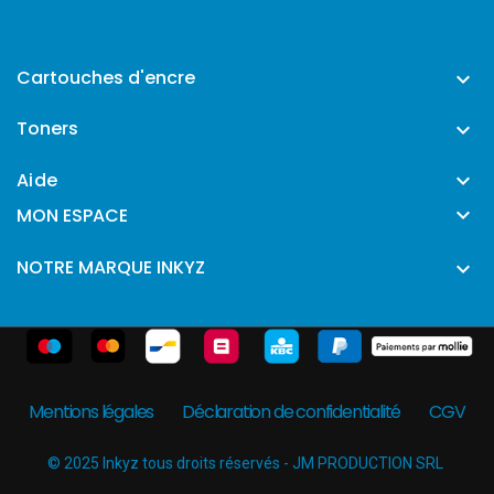
Cartouches d'encre

Toners

Aide


MON ESPACE
NOTRE MARQUE INKYZ

Mentions légales
Déclaration de confidentialité
CGV
© 2025 Inkyz tous droits réservés - JM PRODUCTION SRL