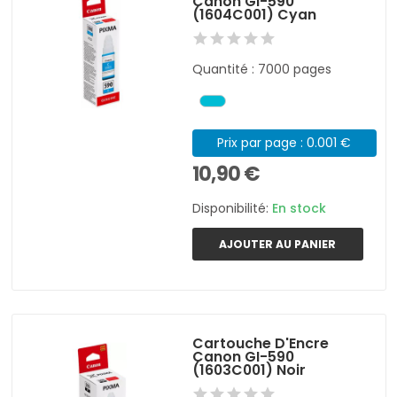
Canon GI-590
(1604C001) Cyan
Quantité : 7000 pages
Prix par page : 0.001 €
10,90 €
Disponibilité:
En stock
AJOUTER AU PANIER
Cartouche D'Encre
Canon GI-590
(1603C001) Noir