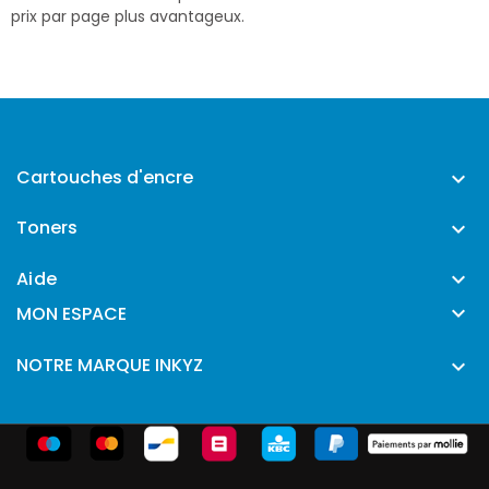
prix par page plus avantageux.
Cartouches d'encre

Toners

Aide


MON ESPACE
NOTRE MARQUE INKYZ
