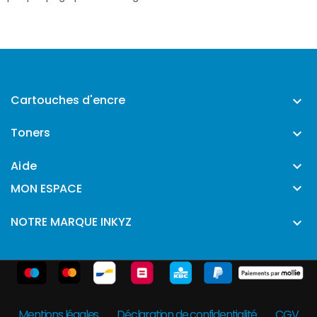
Cartouches d'encre

Toners

Aide


MON ESPACE
NOTRE MARQUE INKYZ

Mentions légales
Déclaration de confidentialité
CGV