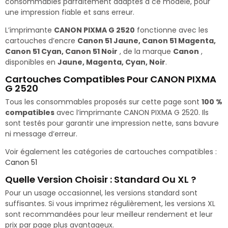
consommables parfaitement adaptés à ce modèle, pour
une impression fiable et sans erreur.
L’imprimante
CANON PIXMA G 2520
fonctionne avec les
cartouches d’encre
Canon 51 Jaune, Canon 51 Magenta,
Canon 51 Cyan, Canon 51 Noir
, de la marque
Canon
,
disponibles en
Jaune, Magenta, Cyan, Noir
.
Cartouches Compatibles Pour CANON PIXMA
G 2520
Tous les consommables proposés sur cette page sont
100 %
compatibles
avec l’imprimante CANON PIXMA G 2520. Ils
sont testés pour garantir une impression nette, sans bavure
ni message d’erreur.
Voir également les catégories de cartouches compatibles :
Canon 51
Quelle Version Choisir : Standard Ou XL ?
Pour un usage occasionnel, les versions standard sont
suffisantes. Si vous imprimez régulièrement, les versions XL
sont recommandées pour leur meilleur rendement et leur
prix par page plus avantageux.