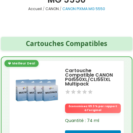
Accueil
CANON
CANON PIXMA MG 5550
Cartouches Compatibles
💎 Meilleur Deal
Cartouche
Compatible CANON
PGI550XL/CLI551XL
Multipack
Économisez 69.3 % par rapport
à l'original
Quantité : 74 ml