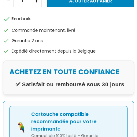
AJOUTER AU PANIER

En stock
check
Commande maintenant, livré
check
Garantie 2 ans
check
Expédié directement depuis la Belgique
ACHETEZ EN TOUTE CONFIANCE
✅ Satisfait ou remboursé sous 30 jours
Cartouche compatible
recommandée pour votre
imprimante
Compatible 100% testé – Garantie