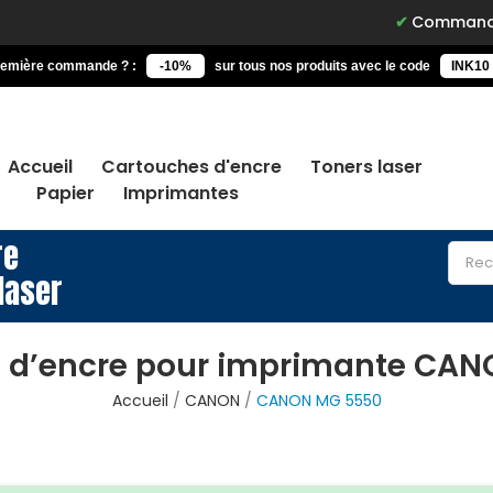
Commandez avant 15h, 
remière commande ? :
-10%
sur tous nos produits avec le code
INK10
Accueil
Cartouches d'encre
Toners laser
Papier
Imprimantes
re
laser
 d’encre pour imprimante CA
Accueil
CANON
CANON MG 5550