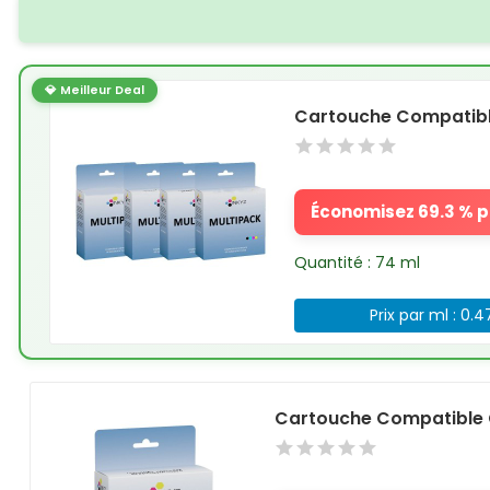
💎 Meilleur Deal
Cartouche Compatibl
Économisez 69.3 % pa
Quantité : 74 ml
Prix par ml : 0.
Cartouche Compatible 