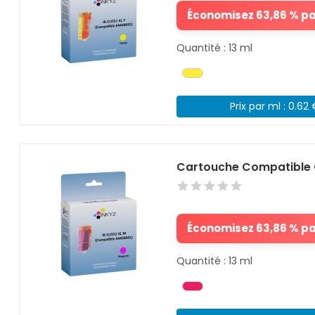
Économisez 63,86 % par
Quantité : 13 ml
Prix par ml : 0.62
Cartouche Compatible 
Économisez 63,86 % par
Quantité : 13 ml