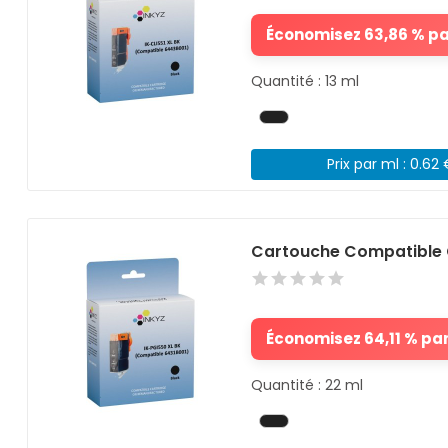
Économisez 63,86 % par
Quantité : 13 ml
Prix par ml : 0.62
Cartouche Compatible 
Économisez 64,11 % par 
Quantité : 22 ml