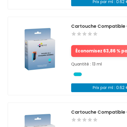
Prix par ml : 0.62
Cartouche Compatible 
Économisez 63,86 % par
Quantité : 13 ml
Prix par ml : 0.62
Cartouche Compatible 