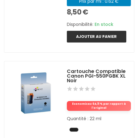
Prix par ml : 0.62 €
8,50 €
Disponibilité:
En stock
AJOUTER AU PANIER
Cartouche Compatible
Canon PGI-550PGBK XL
Noir
Économisez 64,11 % par rapport à
l'original
Quantité : 22 ml