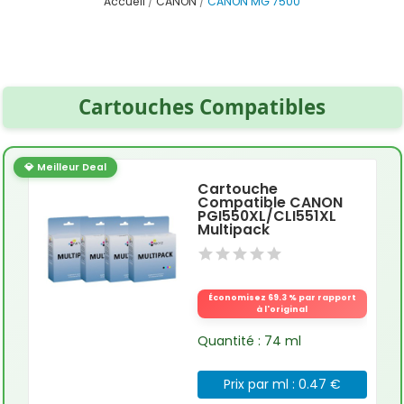
Accueil
CANON
CANON MG 7500
Cartouches Compatibles
💎 Meilleur Deal
Cartouche
Compatible CANON
PGI550XL/CLI551XL
Multipack
Économisez 69.3 % par rapport
à l'original
Quantité : 74 ml
Prix par ml : 0.47 €