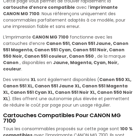
Cette page vous permet de trouver rapidement la
cartouche d’encre compatible
avec l’
imprimante
CANON MG 7100
. Nous référençons uniquement des
consommables parfaitement adaptés à ce modèle, pour
une impression fiable et sans erreur.
L’imprimante
CANON MG 7100
fonctionne avec les
cartouches d’encre
Canon 551, Canon 551 Jaune, Canon
551 Magenta, Canon 551 Cyan, Canon 551 Noir, Canon
550 Noir, Canon 551 couleur, Canon 550
, de la marque
Canon
, disponibles en
Jaune, Magenta, Cyan, Noir,
couleur
.
Des versions
XL
sont également disponibles (
Canon 550 XL,
Canon 551 XL, Canon 551 Jaune XL, Canon 551 Magenta
XL, Canon 551 Cyan XL, Canon 551 Noir XL, Canon 550 Noir
XL
). Elles offrent une autonomie plus élevée et permettent
de réduire le coût par page pour un usage régulier.
Cartouches Compatibles Pour CANON MG
7100
Tous les consommables proposés sur cette page sont
100 %
compatibles
avec l’imprimante CANON MG 7100. Ils sont