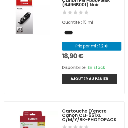
Canon PGI-550PGBK
(6496B001) Noir
Quantité : 15 ml
Prix par ml : 1.2 €
18,90 €
Disponibilité:
En stock
AJOUTER AU PANIER
Cartouche D'encre
Canon CLI-551XL
C/M/Y/BK-PHOTOPACK