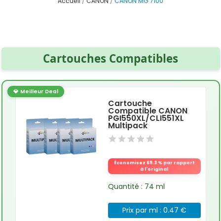
Accueil
CANON
CANON MG 7100
Cartouches Compatibles
💎 Meilleur Deal
Cartouche
Compatible CANON
PGI550XL/CLI551XL
Multipack
Économisez 69.3 % par rapport
à l'original
Quantité : 74 ml
Prix par ml : 0.47 €