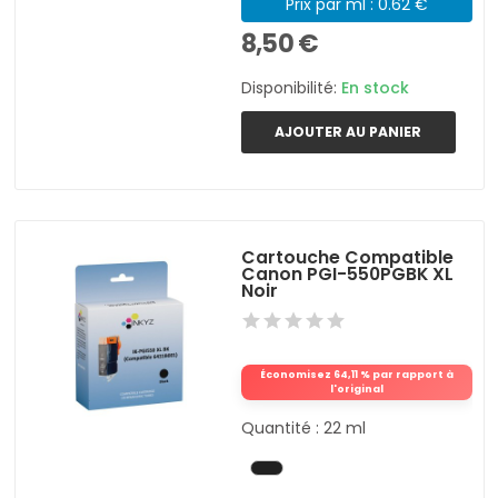
Prix par ml : 0.62 €
8,50 €
Disponibilité:
En stock
AJOUTER AU PANIER
Cartouche Compatible
Canon PGI-550PGBK XL
Noir
Économisez 64,11 % par rapport à
l'original
Quantité : 22 ml