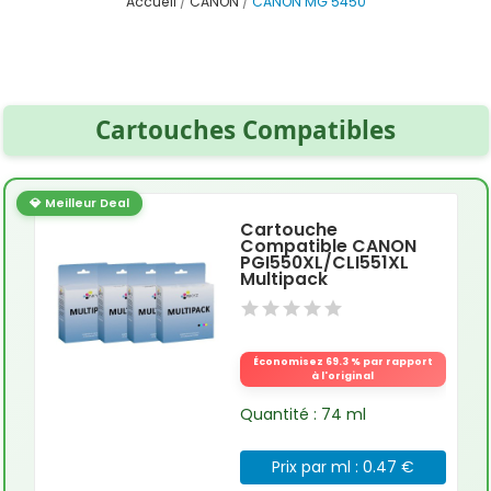
Accueil
CANON
CANON MG 5450
Cartouches Compatibles
💎 Meilleur Deal
Cartouche
Compatible CANON
PGI550XL/CLI551XL
Multipack
Économisez 69.3 % par rapport
à l'original
Quantité : 74 ml
Prix par ml : 0.47 €