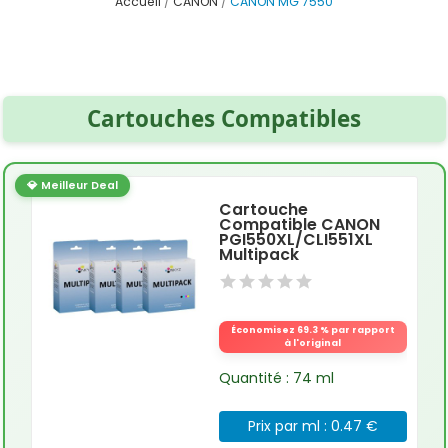
Accueil
CANON
CANON MG 7550
Cartouches Compatibles
💎 Meilleur Deal
Cartouche
Compatible CANON
PGI550XL/CLI551XL
Multipack
Économisez 69.3 % par rapport
à l'original
Quantité : 74 ml
Prix par ml : 0.47 €