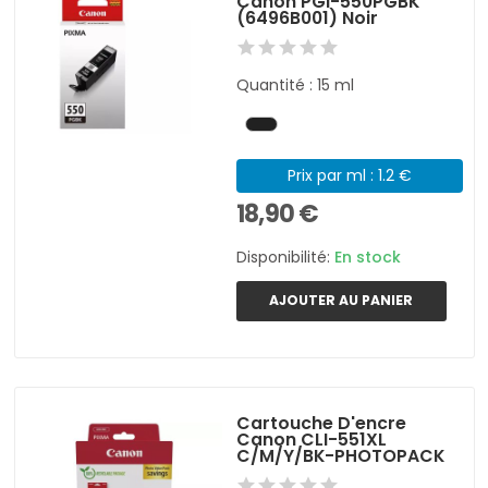
Canon PGI-550PGBK
(6496B001) Noir
Quantité : 15 ml
Prix par ml : 1.2 €
18,90 €
Disponibilité:
En stock
AJOUTER AU PANIER
Cartouche D'encre
Canon CLI-551XL
C/M/Y/BK-PHOTOPACK