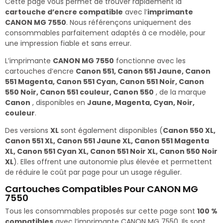
Cette page vous permet de trouver rapidement la
cartouche d’encre compatible
avec l’
imprimante
CANON MG 7550
. Nous référençons uniquement des
consommables parfaitement adaptés à ce modèle, pour
une impression fiable et sans erreur.
L’imprimante
CANON MG 7550
fonctionne avec les
cartouches d’encre
Canon 551, Canon 551 Jaune, Canon
551 Magenta, Canon 551 Cyan, Canon 551 Noir, Canon
550 Noir, Canon 551 couleur, Canon 550
, de la marque
Canon
, disponibles en
Jaune, Magenta, Cyan, Noir,
couleur
.
Des versions
XL
sont également disponibles (
Canon 550 XL,
Canon 551 XL, Canon 551 Jaune XL, Canon 551 Magenta
XL, Canon 551 Cyan XL, Canon 551 Noir XL, Canon 550 Noir
XL
). Elles offrent une autonomie plus élevée et permettent
de réduire le coût par page pour un usage régulier.
Cartouches Compatibles Pour CANON MG
7550
Tous les consommables proposés sur cette page sont
100 %
compatibles
avec l’imprimante CANON MG 7550. Ils sont