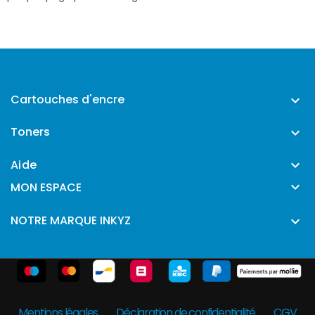
Cartouches d'encre

Toners

Aide


MON ESPACE
NOTRE MARQUE INKYZ

Mentions légales
Déclaration de confidentialité
CGV