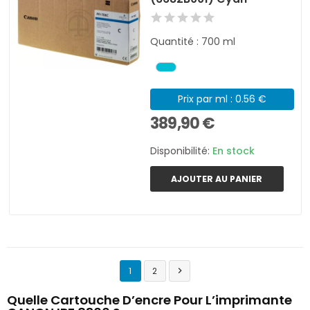
Quantité : 700 ml
Prix par ml : 0.56 €
389,90 €
Disponibilité:
En stock
AJOUTER AU PANIER
1
2

Quelle Cartouche D’encre Pour L’imprimante