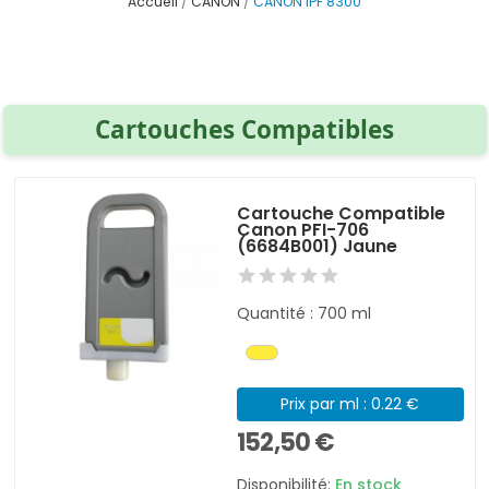
Accueil
CANON
CANON IPF 8300
Cartouches Compatibles
Cartouche Compatible
Canon PFI-706
(6684B001) Jaune
Quantité : 700 ml
Prix par ml : 0.22 €
152,50 €
Disponibilité:
En stock