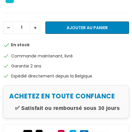
AJOUTER AU PANIER

En stock
check
Commande maintenant, livré
check
Garantie 2 ans
check
Expédié directement depuis la Belgique
ACHETEZ EN TOUTE CONFIANCE
✅ Satisfait ou remboursé sous 30 jours