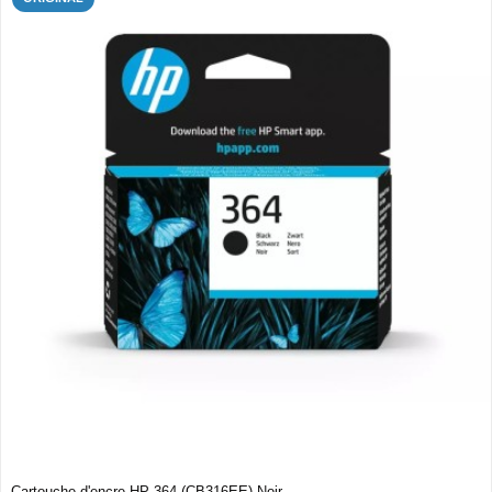
Cartouche d'encre HP 364 (CB316EE) Noir