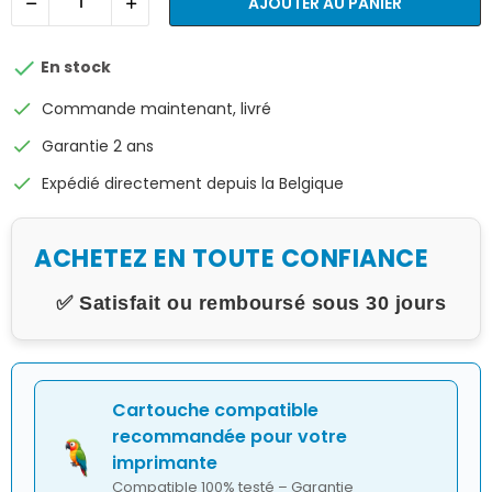
AJOUTER AU PANIER

En stock
check
Commande maintenant, livré
check
Garantie 2 ans
check
Expédié directement depuis la Belgique
ACHETEZ EN TOUTE CONFIANCE
✅ Satisfait ou remboursé sous 30 jours
Cartouche compatible
recommandée pour votre
imprimante
Compatible 100% testé – Garantie