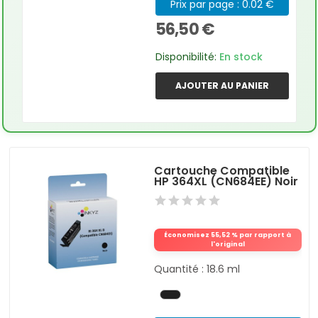
Prix par page : 0.02 €
56,50 €
Disponibilité:
En stock
AJOUTER AU PANIER
Cartouche Compatible
HP 364XL (CN684EE) Noir
Économisez 55,52 % par rapport à
l'original
Quantité : 18.6 ml