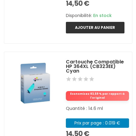
14,50 €
Disponibilité:
En stock
AJOUTER AU PANIER
Cartouche Compatible
HP 364XL (CB323EE)
Cyan
Économisez 83,59 % par rapport à
l'original
Quantité : 14.6 ml
Prix par page : 0.019 €
14,50 €