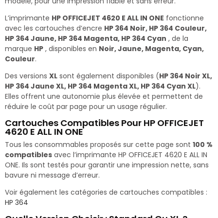
modèle, pour une impression fiable et sans erreur.
L’imprimante
HP OFFICEJET 4620 E ALL IN ONE
fonctionne
avec les cartouches d’encre
HP 364 Noir, HP 364 Couleur,
HP 364 Jaune, HP 364 Magenta, HP 364 Cyan
, de la
marque
HP
, disponibles en
Noir, Jaune, Magenta, Cyan,
Couleur
.
Des versions
XL
sont également disponibles (
HP 364 Noir XL,
HP 364 Jaune XL, HP 364 Magenta XL, HP 364 Cyan XL
).
Elles offrent une autonomie plus élevée et permettent de
réduire le coût par page pour un usage régulier.
Cartouches Compatibles Pour HP OFFICEJET
4620 E ALL IN ONE
Tous les consommables proposés sur cette page sont
100 %
compatibles
avec l’imprimante HP OFFICEJET 4620 E ALL IN
ONE. Ils sont testés pour garantir une impression nette, sans
bavure ni message d’erreur.
Voir également les catégories de cartouches compatibles :
HP 364