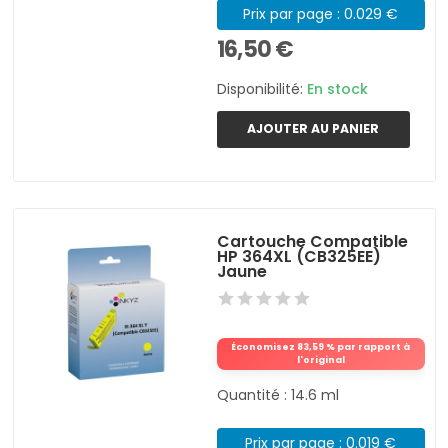
Prix par page : 0.029 €
16,50 €
Disponibilité:
En stock
AJOUTER AU PANIER
Cartouche Compatible
HP 364XL (CB325EE)
Jaune
Économisez 83,59 % par rapport à
l'original
Quantité : 14.6 ml
Prix par page : 0.019 €