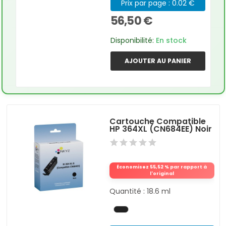
Prix par page : 0.02 €
56,50 €
Disponibilité:
En stock
AJOUTER AU PANIER
Cartouche Compatible
HP 364XL (CN684EE) Noir
Économisez 55,52 % par rapport à
l'original
Quantité : 18.6 ml