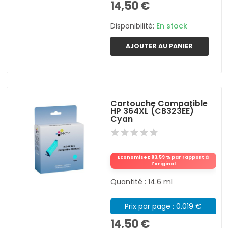
14,50 €
Disponibilité:
En stock
AJOUTER AU PANIER
Cartouche Compatible
HP 364XL (CB323EE)
Cyan
Économisez 83,59 % par rapport à
l'original
Quantité : 14.6 ml
Prix par page : 0.019 €
14,50 €