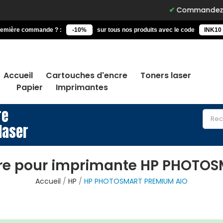
Commandez avant 15h, li
remière commande ? :
-10%
sur tous nos produits avec le code
INK10
Accueil
Cartouches d'encre
Toners laser
Papier
Imprimantes
re
laser
re pour imprimante HP PHOTO
Accueil
HP
HP PHOTOSMART PREMIUM AIO