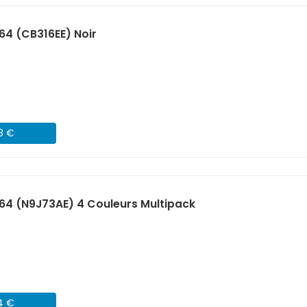
64 (CB316EE) Noir
68 €
64 (N9J73AE) 4 Couleurs Multipack
54 €