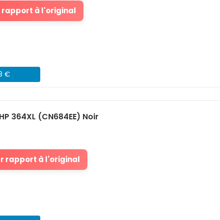
rapport à l'original
48 €
HP 364XL (CN684EE) Noir
 rapport à l'original