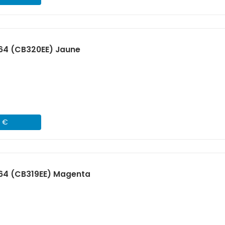
64 (CB320EE) Jaune
5 €
364 (CB319EE) Magenta