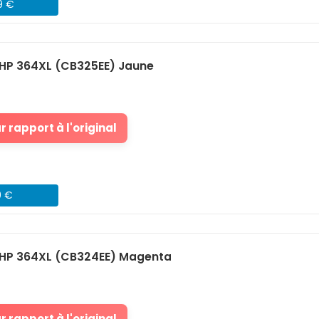
9 €
HP 364XL (CB325EE) Jaune
 rapport à l'original
9 €
HP 364XL (CB324EE) Magenta
 rapport à l'original