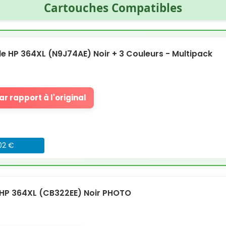
Cartouches Compatibles
 HP 364XL (N9J74AE) Noir + 3 Couleurs - Multipack
r rapport à l'original
.02 €
HP 364XL (CB322EE) Noir PHOTO