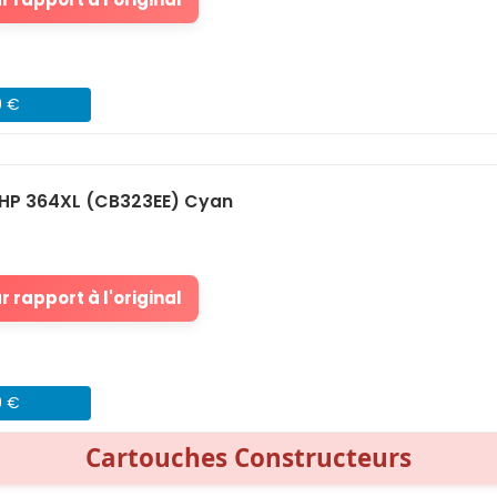
9 €
HP 364XL (CB323EE) Cyan
 rapport à l'original
9 €
Cartouches Constructeurs