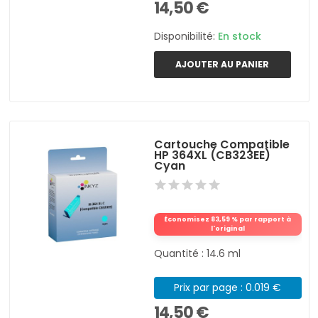
14,50 €
Disponibilité:
En stock
AJOUTER AU PANIER
Cartouche Compatible
HP 364XL (CB323EE)
Cyan
Économisez 83,59 % par rapport à
l'original
Quantité : 14.6 ml
Prix par page : 0.019 €
14,50 €