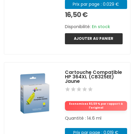
Prix par page : 0.029 €
16,50 €
Disponibilité:
En stock
AJOUTER AU PANIER
Cartouche Compatible
HP 364XL (CB325EE)
Jaune
Économisez 83,59 % par rapport à
l'original
Quantité : 14.6 ml
Prix par page : 0.019 €