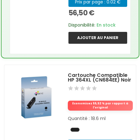
Prix par page : 0.02 €
56,50 €
Disponibilité:
En stock
AJOUTER AU PANIER
Cartouche Compatible
HP 364XL (CN684EE) Noir
Économisez 55,52 % par rapport à
l'original
Quantité : 18.6 ml