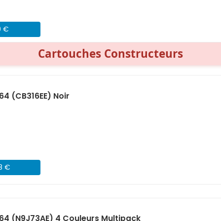
9 €
Cartouches Constructeurs
64 (CB316EE) Noir
68 €
64 (N9J73AE) 4 Couleurs Multipack