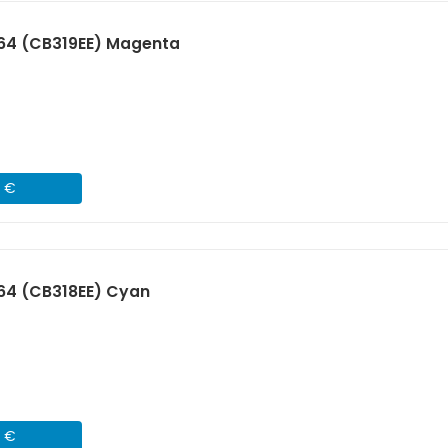
364 (CB319EE) Magenta
5 €
64 (CB318EE) Cyan
5 €