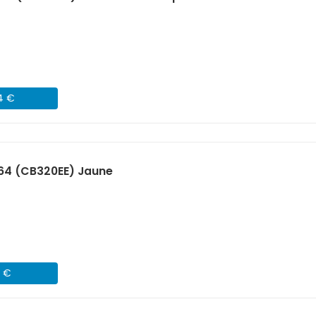
54 €
64 (CB320EE) Jaune
5 €