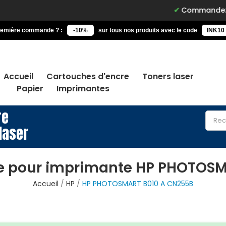
Commandez avant 15h, l
remière commande ? :
-10%
sur tous nos produits avec le code
INK10
Accueil
Cartouches d'encre
Toners laser
Papier
Imprimantes
re
laser
e pour imprimante HP PHOTOS
Accueil
HP
HP PHOTOSMART B010 A CN255B