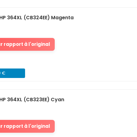
HP 364XL (CB324EE) Magenta
 rapport à l'original
9 €
HP 364XL (CB323EE) Cyan
 rapport à l'original