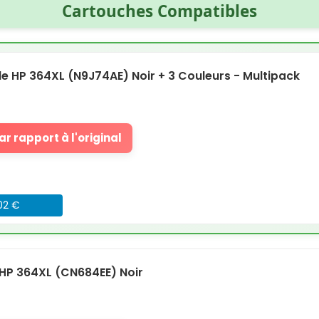
Cartouches Compatibles
 HP 364XL (N9J74AE) Noir + 3 Couleurs - Multipack
r rapport à l'original
.02 €
HP 364XL (CN684EE) Noir