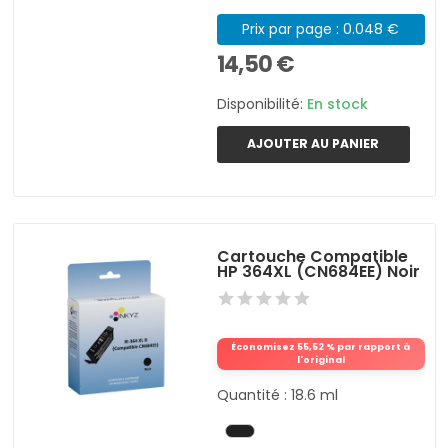
Prix par page : 0.048 €
14,50 €
Disponibilité:
En stock
AJOUTER AU PANIER
Cartouche Compatible
HP 364XL (CN684EE) Noir
Économisez 55,52 % par rapport à
l'original
Quantité : 18.6 ml