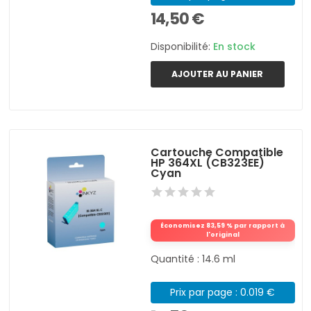
14,50 €
Disponibilité:
En stock
AJOUTER AU PANIER
Cartouche Compatible
HP 364XL (CB323EE)
Cyan
Économisez 83,59 % par rapport à
l'original
Quantité : 14.6 ml
Prix par page : 0.019 €