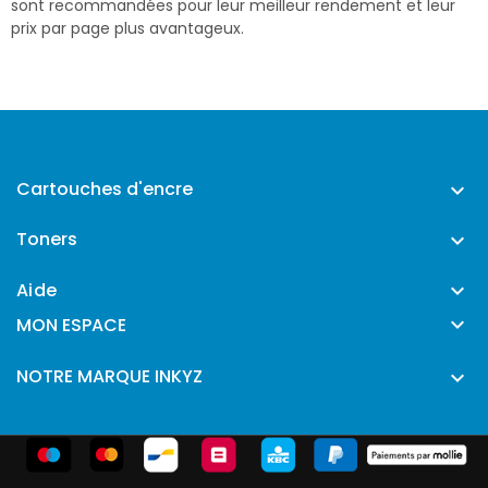
sont recommandées pour leur meilleur rendement et leur
prix par page plus avantageux.
Cartouches d'encre

Toners

Aide


MON ESPACE
NOTRE MARQUE INKYZ
