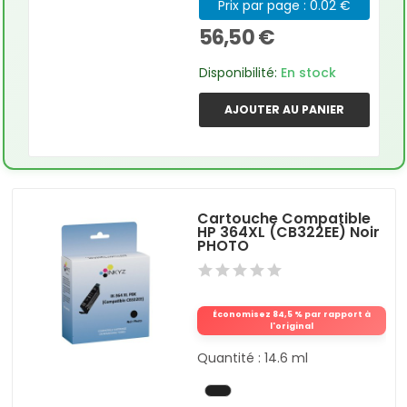
Prix par page : 0.02 €
56,50 €
Disponibilité:
En stock
AJOUTER AU PANIER
Cartouche Compatible
HP 364XL (CB322EE) Noir
PHOTO
Économisez 84,5 % par rapport à
l'original
Quantité : 14.6 ml