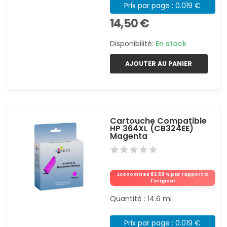
Prix par page : 0.019 €
14,50 €
Disponibilité:
En stock
AJOUTER AU PANIER
Cartouche Compatible
HP 364XL (CB324EE)
Magenta
Économisez 83,59 % par rapport à
l'original
Quantité : 14.6 ml
Prix par page : 0.019 €