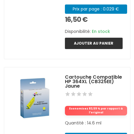
Prix par page : 0.029 €
16,50 €
Disponibilité:
En stock
AJOUTER AU PANIER
Cartouche Compatible
HP 364XL (CB325EE)
Jaune
Économisez 83,59 % par rapport à
l'original
Quantité : 14.6 ml