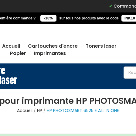
Commandez avant 15h, 
remière commande ? :
-10%
sur tous nos produits avec le code
INK10
Accueil
Cartouches d'encre
Toners laser
Papier
Imprimantes
re
laser
 pour imprimante HP PHOTOSMAR
Accueil
HP
HP PHOTOSMART 6525 E ALL IN ONE