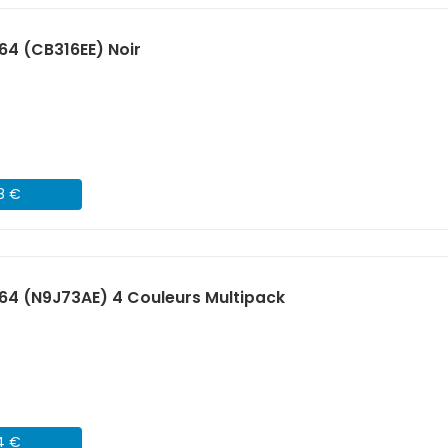
64 (CB316EE) Noir
68 €
64 (N9J73AE) 4 Couleurs Multipack
54 €