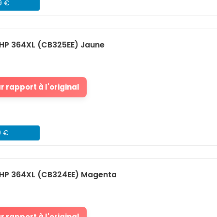
9 €
HP 364XL (CB325EE) Jaune
 rapport à l'original
9 €
HP 364XL (CB324EE) Magenta
 rapport à l'original