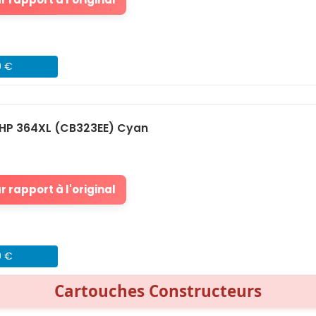
9 €
HP 364XL (CB323EE) Cyan
 rapport à l'original
9 €
Cartouches Constructeurs