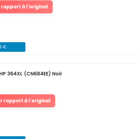
rapport à l'original
48 €
HP 364XL (CN684EE) Noir
 rapport à l'original