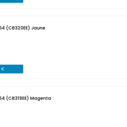
64 (CB320EE) Jaune
5 €
364 (CB319EE) Magenta