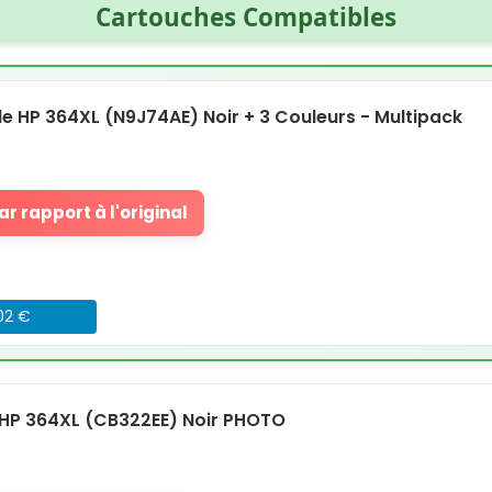
Cartouches Compatibles
 HP 364XL (N9J74AE) Noir + 3 Couleurs - Multipack
r rapport à l'original
.02 €
HP 364XL (CB322EE) Noir PHOTO