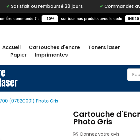
remière commande ? :
-10%
sur tous nos produits avec le code
INK10
Accueil
Cartouches d'encre
Toners laser
Papier
Imprimantes
re
laser
700 (0782C001) Photo Gris
Cartouche d'Encr
Photo Gris
Donnez votre avis