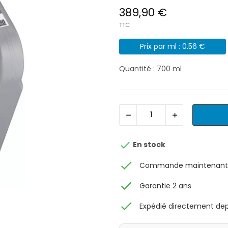
389,90 €
TTC
Prix par ml : 0.56 €
Quantité : 700 ml

En stock
check
Commande maintenant, 
check
Garantie 2 ans
check
Expédié directement depu