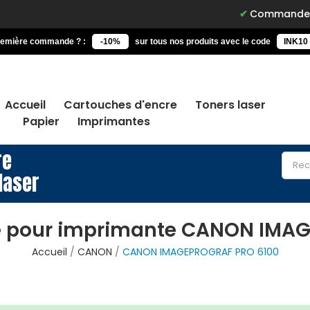
Commandez avant 15h, l
remière commande ? :
-10%
sur tous nos produits avec le code
INK10
Accueil
Cartouches d'encre
Toners laser
Papier
Imprimantes
re
laser
e pour imprimante CANON IMA
Accueil
CANON
CANON IMAGEPROGRAF PRO 6100