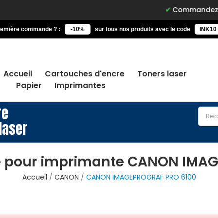
Commandez avant 15h, 
remière commande ? :
-10%
sur tous nos produits avec le code
INK10
Accueil
Cartouches d'encre
Toners laser
Papier
Imprimantes
re
laser
e pour imprimante CANON IMA
Accueil
CANON
CANON IMAGEPROGRAF PRO 6100