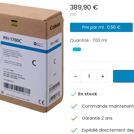
389,90 €
TTC
Prix par ml : 0.56 €
Quantité : 700 ml

En stock
check
Commande maintenant, 
check
Garantie 2 ans
check
Expédié directement depu