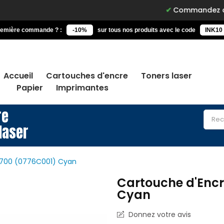
Commandez avant 15h, livré
remière commande ? :
-10%
sur tous nos produits avec le code
INK10
Accueil
Cartouches d'encre
Toners laser
Papier
Imprimantes
re
laser
1700 (0776C001) Cyan
Cartouche d'Encr
Cyan
Donnez votre avis