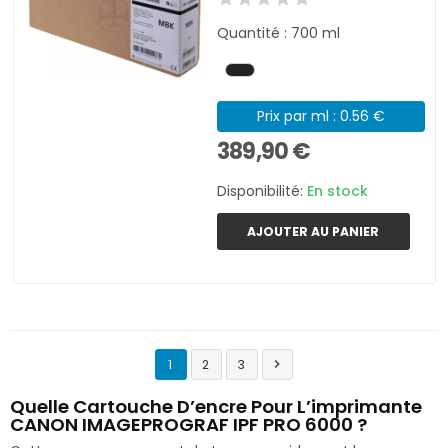
Quantité : 700 ml
Prix par ml : 0.56 €
389,90 €
Disponibilité:
En stock
AJOUTER AU PANIER
1
2
3

Quelle Cartouche D’encre Pour L’imprimante
CANON IMAGEPROGRAF IPF PRO 6000 ?