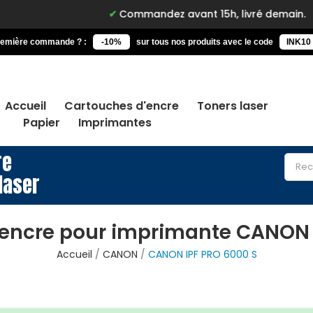
Commandez avant 15h, livré demain.
Gar
remière commande ? :
-10%
sur tous nos produits avec le code
INK10
Accueil
Cartouches d'encre
Toners laser
Papier
Imprimantes
re
laser
encre pour imprimante CANON 
Accueil
CANON
CANON IPF PRO 6000 S