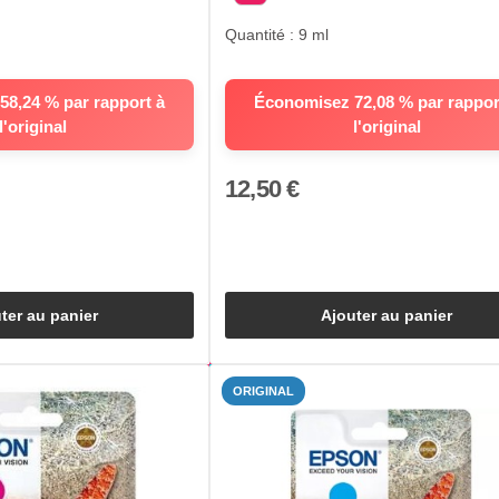
Quantité : 9 ml
8,24 % par rapport à
Économisez 72,08 % par rappor
l'original
l'original
12,50 €
ter au panier
Ajouter au panier
ORIGINAL