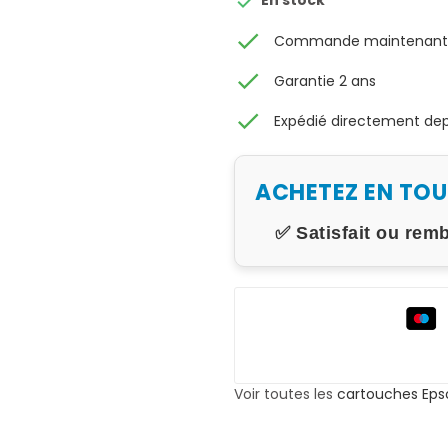

En stock
check
Commande maintenant, 
check
Garantie 2 ans
check
Expédié directement depu
ACHETEZ EN TO
✅ Satisfait ou rem
Voir toutes les
cartouches Eps