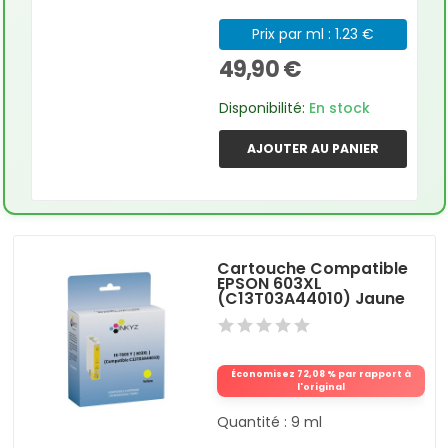
Prix par ml : 1.23 €
49,90 €
Disponibilité:
En stock
AJOUTER AU PANIER
Cartouche Compatible
EPSON 603XL
(C13T03A44010) Jaune
Économisez 72,08 % par rapport à
l'original
Quantité : 9 ml