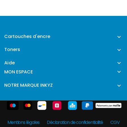
Cartouches d'encre

Toners

Aide


MON ESPACE
NOTRE MARQUE INKYZ

Mentions légales
Déclaration de confidentialité
CGV