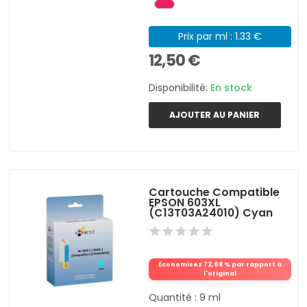
Prix par ml : 1.33 €
12,50 €
Disponibilité:
En stock
AJOUTER AU PANIER
Cartouche Compatible
EPSON 603XL
(C13T03A24010) Cyan
Économisez 72,08 % par rapport à
l'original
Quantité : 9 ml