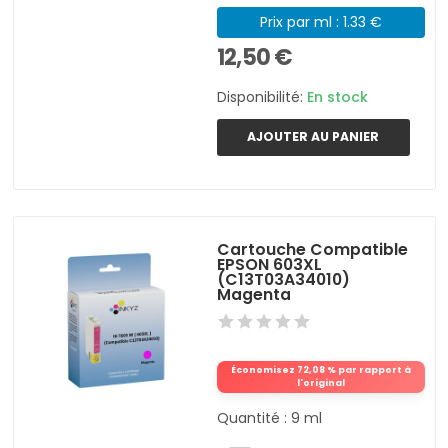
Prix par ml : 1.33 €
12,50 €
Disponibilité:
En stock
AJOUTER AU PANIER
Cartouche Compatible
EPSON 603XL
(C13T03A34010)
Magenta
Économisez 72,08 % par rapport à
l'original
Quantité : 9 ml