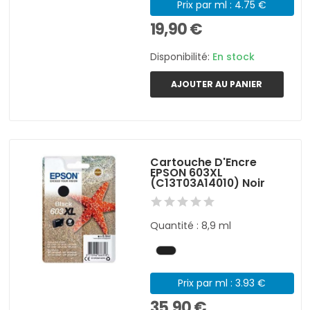
Prix par ml : 4.75 €
19,90 €
Disponibilité:
En stock
AJOUTER AU PANIER
Cartouche D'Encre
EPSON 603XL
(C13T03A14010) Noir
Quantité : 8,9 ml
Prix par ml : 3.93 €
35,90 €