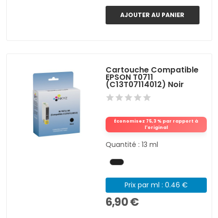
AJOUTER AU PANIER
Cartouche Compatible
EPSON T0711
(C13T07114012) Noir
Économisez 75,3 % par rapport à
l'original
Quantité : 13 ml
Prix par ml : 0.46 €
6,90 €