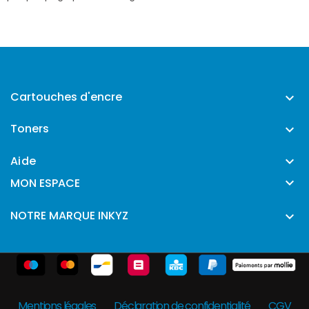
Cartouches d'encre

Toners

Aide


MON ESPACE
NOTRE MARQUE INKYZ

Mentions légales
Déclaration de confidentialité
CGV