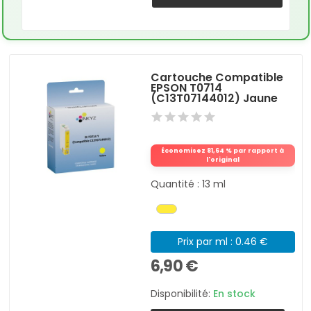
Cartouche Compatible
EPSON T0714
(C13T07144012) Jaune
Économisez 81,64 % par rapport à
l'original
Quantité : 13 ml
Prix par ml : 0.46 €
6,90 €
Disponibilité:
En stock