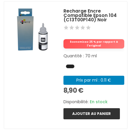
Recharge Encre
Compatible Epson 104
(C13T00P140) Noir
Économisez 25 % par rapport à
l'original
Quantité : 70 ml
Prix par ml : 0.11 €
8,90 €
Disponibilité:
En stock
AJOUTER AU PANIER