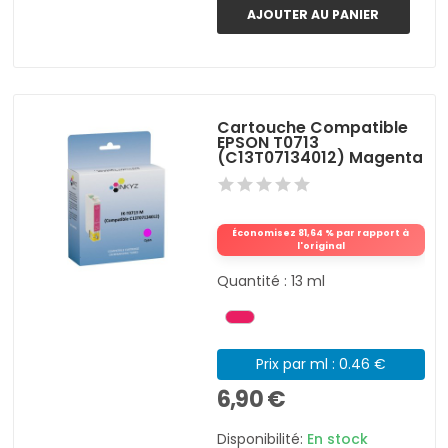
AJOUTER AU PANIER
Cartouche Compatible
EPSON T0713
(C13T07134012) Magenta
Économisez 81,64 % par rapport à
l'original
Quantité : 13 ml
Prix par ml : 0.46 €
6,90 €
Disponibilité:
En stock