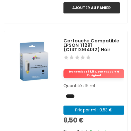
AJOUTER AU PANIER
Cartouche Compatible
EPSON T1291
(C13T12914012) Noir
Économisez 68,11 % par rapport à
l'original
Quantité : 15 ml
Prix par ml : 0.53 €
8,50 €