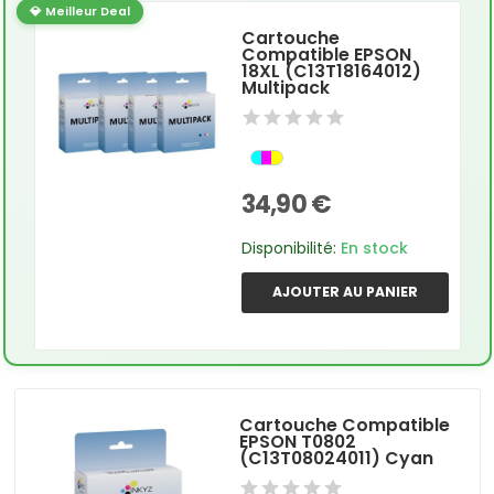
💎 Meilleur Deal
Cartouche
Compatible EPSON
18XL (C13T18164012)
Multipack
34,90 €
Disponibilité:
En stock
AJOUTER AU PANIER
Cartouche Compatible
EPSON T0802
(C13T08024011) Cyan