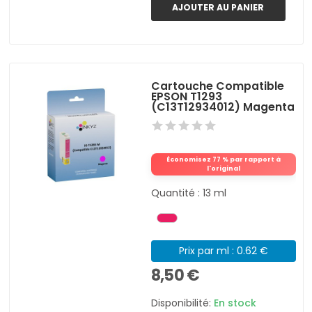
AJOUTER AU PANIER
Cartouche Compatible
EPSON T1293
(C13T12934012) Magenta
Économisez 77 % par rapport à
l'original
Quantité : 13 ml
Prix par ml : 0.62 €
8,50 €
Disponibilité:
En stock