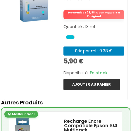
Économisez 78,88 % par rapport à
l'original
Quantité : 13 ml
Prix par ml : 0.38 €
5,90 €
Disponibilité:
En stock
AJOUTER AU PANIER
Autres Produits
💎 Meilleur Deal
Recharge Encre
Compatible Epson 104
Multipack