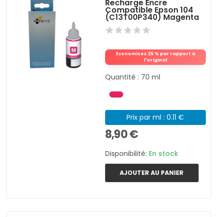
Recharge Encre
Compatible Epson 104
(C13T00P340) Magenta
Économisez 25 % par rapport à
l'original
Quantité : 70 ml
Prix par ml : 0.11 €
8,90 €
Disponibilité:
En stock
AJOUTER AU PANIER