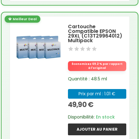
💎 Meilleur Deal
Cartouche
Compatible EPSON
29XL (C13T29964012)
Multipack
Économisez 69.2 % par rapport
à l'original
Quantité : 48.5 ml
Prix par ml : 1.01 €
49,90 €
Disponibilité:
En stock
AJOUTER AU PANIER