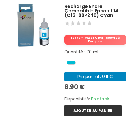
Recharge Encre
Compatible Epson 104
(C13T00P240) Cyan
Économisez 25 % par rapport à
l'original
Quantité : 70 ml
Prix par ml : 0.11 €
8,90 €
Disponibilité:
En stock
AJOUTER AU PANIER