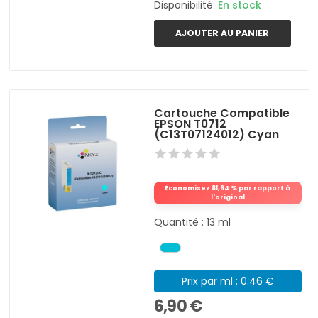
Disponibilité:
En stock
AJOUTER AU PANIER
Cartouche Compatible
EPSON T0712
(C13T07124012) Cyan
Économisez 81,64 % par rapport à
l'original
Quantité : 13 ml
Prix par ml : 0.46 €
6,90 €