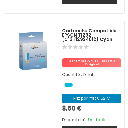
Cartouche Compatible
EPSON T1292
(C13T12924012) Cyan
Économisez 77 % par rapport à
l'original
Quantité : 13 ml
Prix par ml : 0.62 €
8,50 €
Disponibilité:
En stock