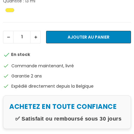
Quantité : 13 ml
AJOUTER AU PANIER

En stock
check
Commande maintenant, livré
check
Garantie 2 ans
check
Expédié directement depuis la Belgique
ACHETEZ EN TOUTE CONFIANCE
✅ Satisfait ou remboursé sous 30 jours