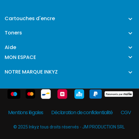
Cartouches d'encre

Toners

Aide


MON ESPACE
NOTRE MARQUE INKYZ

Mentions légales
Déclaration de confidentialité
CGV
© 2025 Inkyz tous droits réservés - JM PRODUCTION SRL