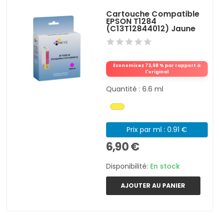
Cartouche Compatible
EPSON T1284
(C13T12844012) Jaune
Économisez 73,68 % par rapport à
l'original
Quantité : 6.6 ml
Prix par ml : 0.91 €
6,90 €
Disponibilité:
En stock
AJOUTER AU PANIER