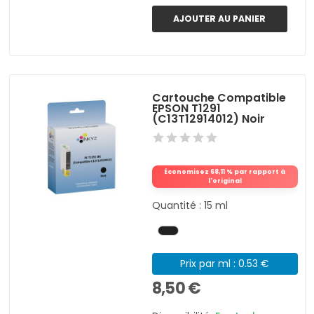
AJOUTER AU PANIER
Cartouche Compatible
EPSON T1291
(C13T12914012) Noir
Économisez 68,11 % par rapport à
l'original
Quantité : 15 ml
Prix par ml : 0.53 €
8,50 €