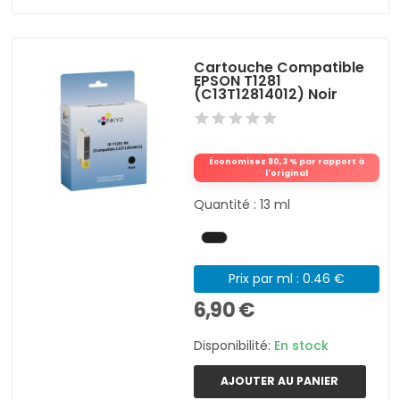
Cartouche Compatible
EPSON T1281
(C13T12814012) Noir
Économisez 80,3 % par rapport à
l'original
Quantité : 13 ml
Prix par ml : 0.46 €
6,90 €
Disponibilité:
En stock
AJOUTER AU PANIER