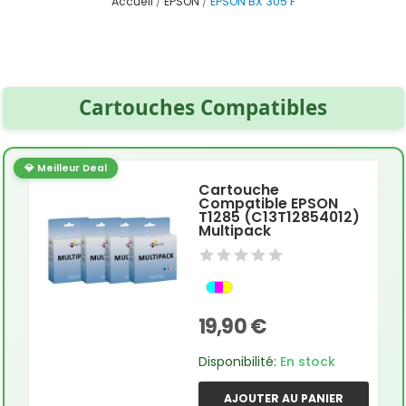
Accueil
EPSON
EPSON BX 305 F
Cartouches Compatibles
💎 Meilleur Deal
Cartouche
Compatible EPSON
T1285 (C13T12854012)
Multipack
19,90 €
Disponibilité:
En stock
AJOUTER AU PANIER