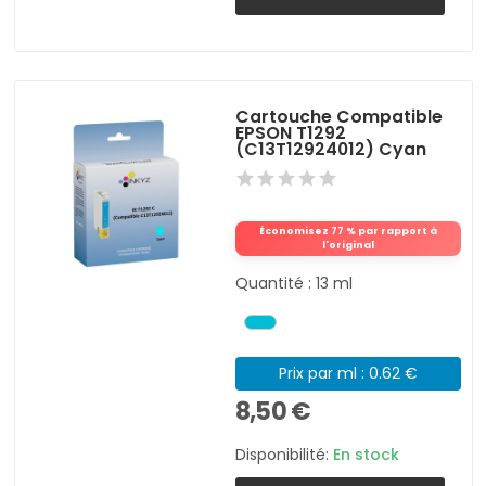
Cartouche Compatible
EPSON T1292
(C13T12924012) Cyan
Économisez 77 % par rapport à
l'original
Quantité : 13 ml
Prix par ml : 0.62 €
8,50 €
Disponibilité:
En stock