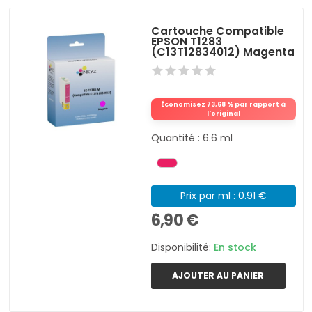
Cartouche Compatible
EPSON T1283
(C13T12834012) Magenta
Économisez 73,68 % par rapport à
l'original
Quantité : 6.6 ml
Prix par ml : 0.91 €
6,90 €
Disponibilité:
En stock
AJOUTER AU PANIER