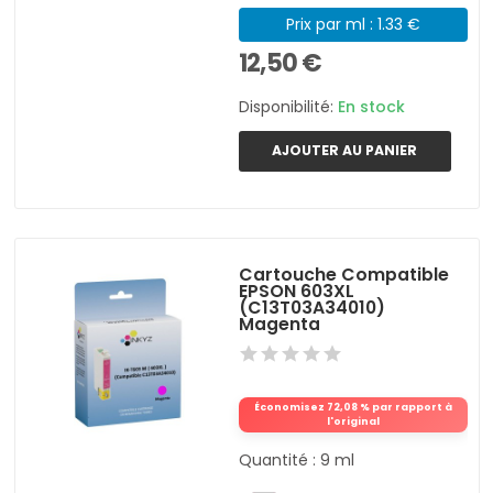
Prix par ml : 1.33 €
12,50 €
Disponibilité:
En stock
AJOUTER AU PANIER
Cartouche Compatible
EPSON 603XL
(C13T03A34010)
Magenta
Économisez 72,08 % par rapport à
l'original
Quantité : 9 ml