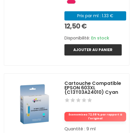
Prix par ml : 1.33 €
12,50 €
Disponibilité:
En stock
AJOUTER AU PANIER
Cartouche Compatible
EPSON 603XL
(C13T03A24010) Cyan
Économisez 72,08 % par rapport à
l'original
Quantité : 9 ml