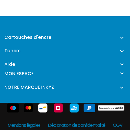
Cartouches d'encre

Toners

Aide


MON ESPACE
NOTRE MARQUE INKYZ

Mentions légales
Déclaration de confidentialité
CGV