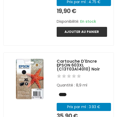
Prix par ml : 4.75 €
19,90 €
Disponibilité:
En stock
AJOUTER AU PANIER
Cartouche D'Encre
EPSON 603XL
(C13T03A14010) Noir
Quantité : 8,9 ml
Prix par ml : 3.93 €
35,90 €