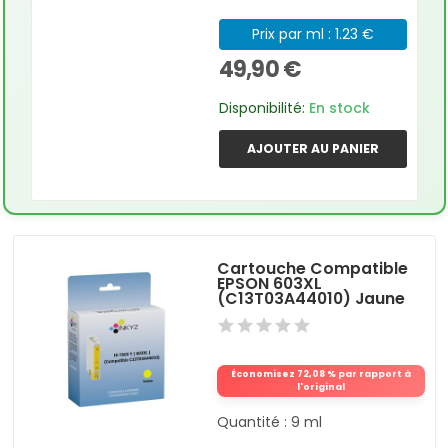
Prix par ml : 1.23 €
49,90 €
Disponibilité:
En stock
AJOUTER AU PANIER
Cartouche Compatible
EPSON 603XL
(C13T03A44010) Jaune
Économisez 72,08 % par rapport à
l'original
Quantité : 9 ml