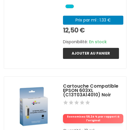
Prix par ml : 1.33 €
12,50 €
Disponibilité:
En stock
AJOUTER AU PANIER
Cartouche Compatible
EPSON 603XL
(C13T03A14010) Noir
Économisez 58,24 % par rapport à
l'original