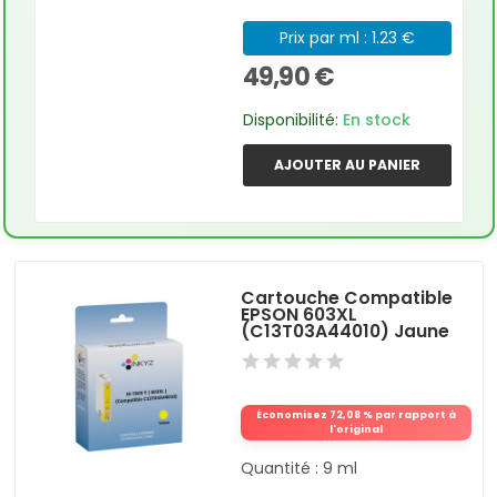
Prix par ml : 1.23 €
49,90 €
Disponibilité:
En stock
AJOUTER AU PANIER
Cartouche Compatible
EPSON 603XL
(C13T03A44010) Jaune
Économisez 72,08 % par rapport à
l'original
Quantité : 9 ml