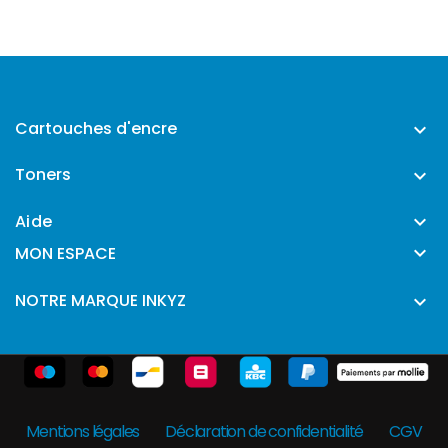
Cartouches d'encre

Toners

Aide


MON ESPACE
NOTRE MARQUE INKYZ

Mentions légales
Déclaration de confidentialité
CGV