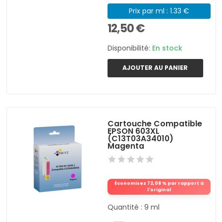
Prix par ml : 1.33 €
12,50 €
Disponibilité:
En stock
AJOUTER AU PANIER
Cartouche Compatible
EPSON 603XL
(C13T03A34010)
Magenta
Économisez 72,08 % par rapport à
l'original
Quantité : 9 ml