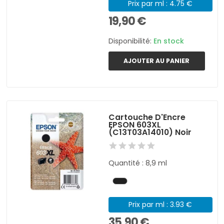
Prix par ml : 4.75 €
19,90 €
Disponibilité:
En stock
AJOUTER AU PANIER
Cartouche D'Encre
EPSON 603XL
(C13T03A14010) Noir
Quantité : 8,9 ml
Prix par ml : 3.93 €
35,90 €