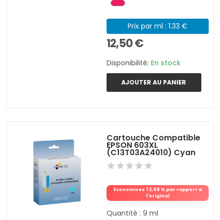
Prix par ml : 1.33 €
12,50 €
Disponibilité:
En stock
AJOUTER AU PANIER
Cartouche Compatible
EPSON 603XL
(C13T03A24010) Cyan
Économisez 72,08 % par rapport à
l'original
Quantité : 9 ml