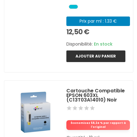
Prix par ml : 1.33 €
12,50 €
Disponibilité:
En stock
AJOUTER AU PANIER
Cartouche Compatible
EPSON 603XL
(C13T03A14010) Noir
Économisez 58,24 % par rapport à
l'original