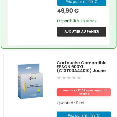
Prix par ml : 1.23 €
49,90 €
Disponibilité:
En stock
AJOUTER AU PANIER
Cartouche Compatible
EPSON 603XL
(C13T03A44010) Jaune
Économisez 72,08 % par rapport à
l'original
Quantité : 9 ml
Prix par ml : 1.33 €