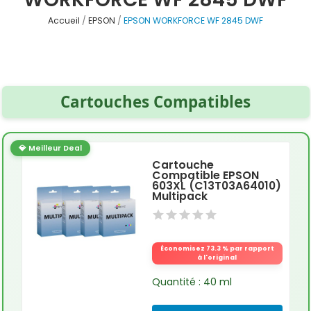
Accueil
EPSON
EPSON WORKFORCE WF 2845 DWF
Cartouches Compatibles
💎 Meilleur Deal
Cartouche
Compatible EPSON
603XL (C13T03A64010)
Multipack
Économisez 73.3 % par rapport
à l'original
Quantité : 40 ml