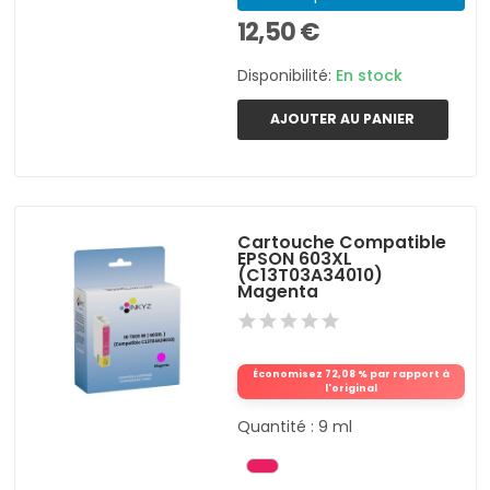
12,50 €
Disponibilité:
En stock
AJOUTER AU PANIER
Cartouche Compatible
EPSON 603XL
(C13T03A34010)
Magenta
Économisez 72,08 % par rapport à
l'original
Quantité : 9 ml