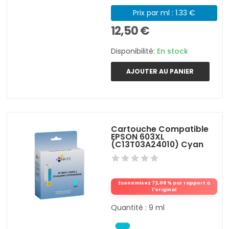
Prix par ml : 1.33 €
12,50 €
Disponibilité:
En stock
AJOUTER AU PANIER
Cartouche Compatible
EPSON 603XL
(C13T03A24010) Cyan
Économisez 72,08 % par rapport à
l'original
Quantité : 9 ml