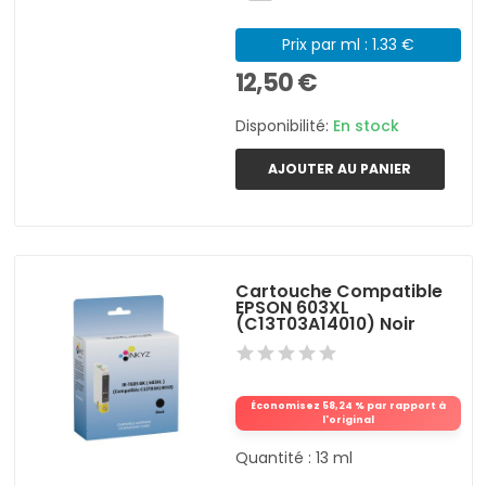
Prix par ml : 1.33 €
12,50 €
Disponibilité:
En stock
AJOUTER AU PANIER
Cartouche Compatible
EPSON 603XL
(C13T03A14010) Noir
Économisez 58,24 % par rapport à
l'original
Quantité : 13 ml