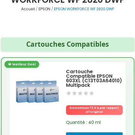
Accueil
EPSON
EPSON WORKFORCE WF 2820 DWF
Cartouches Compatibles
💎 Meilleur Deal
Cartouche
Compatible EPSON
603XL (C13T03A64010)
Multipack
Économisez 73.3 % par rapport
à l'original
Quantité : 40 ml