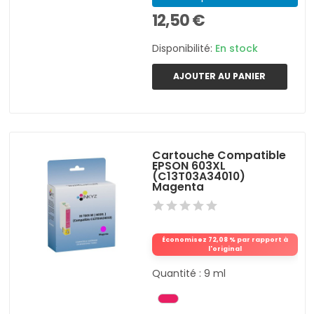
12,50 €
Disponibilité:
En stock
AJOUTER AU PANIER
Cartouche Compatible
EPSON 603XL
(C13T03A34010)
Magenta
Économisez 72,08 % par rapport à
l'original
Quantité : 9 ml