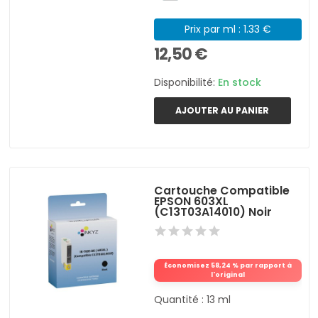
Prix par ml : 1.33 €
12,50 €
Disponibilité:
En stock
AJOUTER AU PANIER
Cartouche Compatible
EPSON 603XL
(C13T03A14010) Noir
Économisez 58,24 % par rapport à
l'original
Quantité : 13 ml