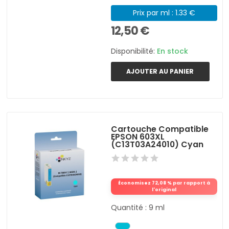
Prix par ml : 1.33 €
12,50 €
Disponibilité:
En stock
AJOUTER AU PANIER
Cartouche Compatible
EPSON 603XL
(C13T03A24010) Cyan
Économisez 72,08 % par rapport à
l'original
Quantité : 9 ml