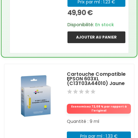
Prix par ml : 1.23 €
49,90 €
Disponibilité:
En stock
AJOUTER AU PANIER
Cartouche Compatible
EPSON 603XL
(C13T03A44010) Jaune
Économisez 72,08 % par rapport à
l'original
Quantité : 9 ml
Prix par ml : 1.33 €