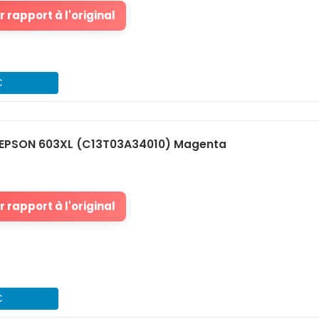
 rapport à l'original
€
EPSON 603XL (C13T03A34010) Magenta
 rapport à l'original
€