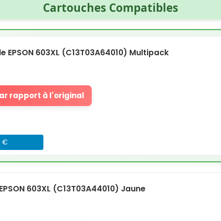
Cartouches Compatibles
e EPSON 603XL (C13T03A64010) Multipack
r rapport à l'original
3 €
EPSON 603XL (C13T03A44010) Jaune