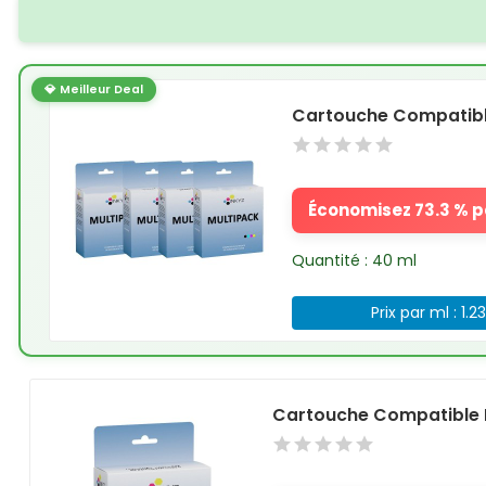
💎 Meilleur Deal
Cartouche Compatibl
Économisez 73.3 % pa
Quantité : 40 ml
Prix par ml : 1.2
Cartouche Compatible 