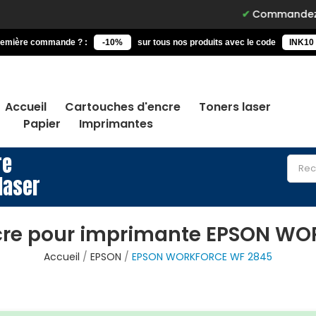
Commandez avant 15h, li
remière commande ? :
-10%
sur tous nos produits avec le code
INK10
Accueil
Cartouches d'encre
Toners laser
Papier
Imprimantes
re
laser
cre pour imprimante EPSON W
Accueil
EPSON
EPSON WORKFORCE WF 2845