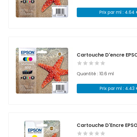
Prix par ml : 4.64
Cartouche D'encre EPSO
Quantité : 10.6 ml
Prix par ml : 4.43
Cartouche D'Encre EPS