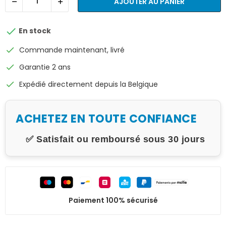
AJOUTER AU PANIER

En stock
check
Commande maintenant, livré
check
Garantie 2 ans
check
Expédié directement depuis la Belgique
ACHETEZ EN TOUTE CONFIANCE
✅ Satisfait ou remboursé sous 30 jours
Paiement 100% sécurisé