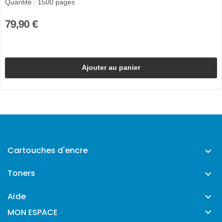
Quantité : 1500 pages
79,90 €
Ajouter au panier
Cartouches d'encre

Toners

Aide


MON ESPACE