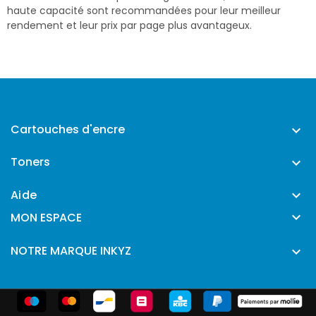
haute capacité sont recommandées pour leur meilleur
rendement et leur prix par page plus avantageux.
Cartouches d'encre

Toners

Aide


MON ESPACE
NOTRE MARQUE INKYZ
