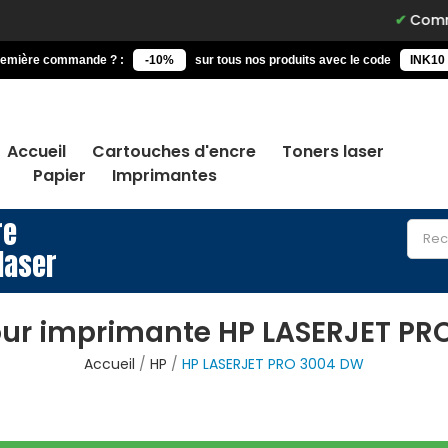
Commandez a
remière commande ? :
-10%
sur tous nos produits avec le code
INK10
Accueil
Cartouches d'encre
Toners laser
Papier
Imprimantes
re
laser
our imprimante HP LASERJET PR
Accueil
HP
HP LASERJET PRO 3004 DW