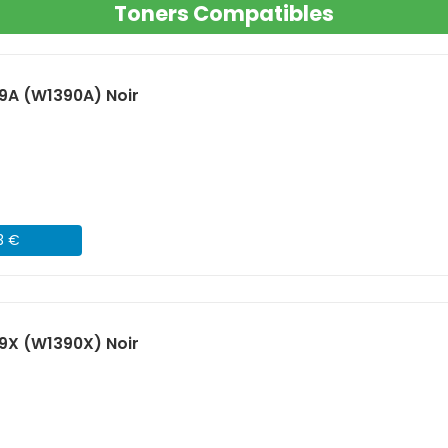
Toners Compatibles
9A (W1390A) Noir
3 €
9X (W1390X) Noir