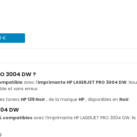
3 €
RO 3004 DW ?
ompatible
avec l’
imprimante HP LASERJET PRO 3004 DW
. No
le et sans erreur.
es toners
HP 139 Noir
, de la marque
HP
, disponibles en
Noir
.
3004 DW
% compatibles
avec l’imprimante HP LASERJET PRO 3004 DW. Ils 
9