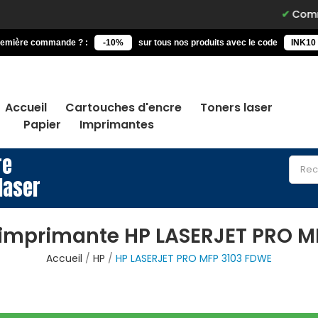
Commandez 
remière commande ? :
-10%
sur tous nos produits avec le code
INK10
Accueil
Cartouches d'encre
Toners laser
Papier
Imprimantes
re
laser
 imprimante HP LASERJET PRO M
Accueil
HP
HP LASERJET PRO MFP 3103 FDWE