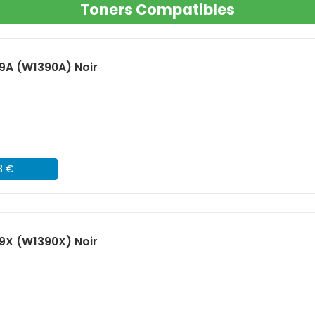
Toners Compatibles
9A (W1390A) Noir
3 €
9X (W1390X) Noir