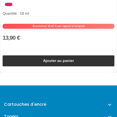
Quantité : 18 ml
Économisez 52,63 % par rapport à l'original
13,90 €
Ajouter au panier
Cartouches d'encre

Toners
