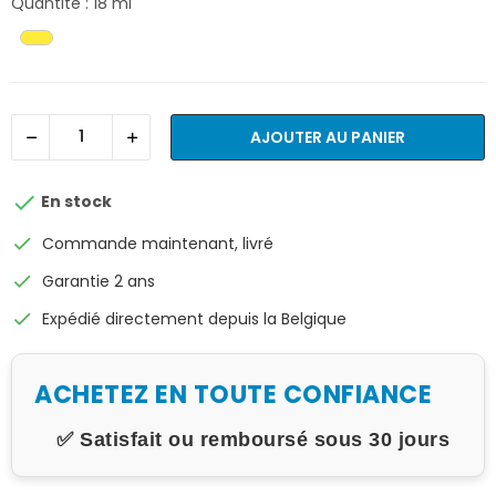
Quantité : 18 ml
AJOUTER AU PANIER

En stock
check
Commande maintenant, livré
check
Garantie 2 ans
check
Expédié directement depuis la Belgique
ACHETEZ EN TOUTE CONFIANCE
✅ Satisfait ou remboursé sous 30 jours