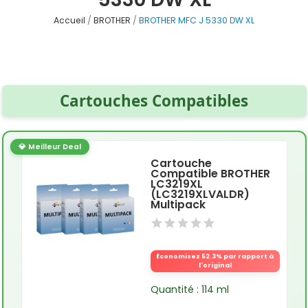
Accueil
BROTHER
BROTHER MFC J 5330 DW XL
Cartouches Compatibles
💎 Meilleur Deal
Cartouche
Compatible BROTHER
LC3219XL
(LC3219XLVALDR)
Multipack
Économisez 52.3% par rapport à
l'original
Quantité : 114 ml